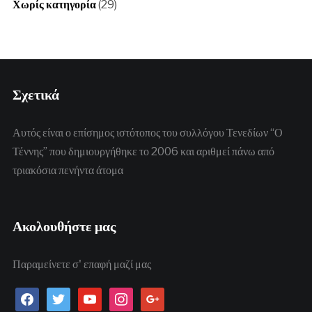
Χωρίς κατηγορία
(29)
Σχετικά
Αυτός είναι ο επίσημος ιστότοπος του συλλόγου Τενεδίων “Ο
Τέννης” που δημιουργήθηκε το 2006 και αριθμεί πάνω από
τριακόσια πενήντα άτομα
Ακολουθήστε μας
Παραμείνετε σ' επαφή μαζί μας
facebook
twitter
youtube
instagram
google